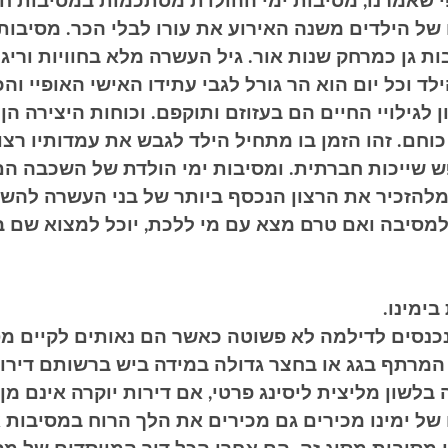
י שאמרנו, מסיבות ימי ההולדת מסתכמות במסיבות חמו
ל הילדים משנה האירוע את עורו לבלי הכר. מסיבות
 גן כמרחק שנות אור. גיל העשרה מלא בחוויות וריגוש
 וכל יום הוא הר גורל לגבי עתידו האישי האופיי והכ
 לגילויי החיים הם בעזוזם ותוקפם. וכוחות היצירה הן 
חם. זהו הזמן בו מתחיל הילד לגבש את עמדותיו רצונו
ש שייכות חברתית. ומסיבות ימי הולדת של השכבה ה
 מלהזכיר את הרצון הנכסף ביותר של בני העשרה להש
למסיבה ואם טרם מצא עם מי ללכת, יוכל למצוא שם בת
ימינו.
כנסים לדילמה לא פשוטה כאשר הם נאותים לקיים מס
רתף בגג או בחצר גדולה במידה ביש ברשותם דירות 
בלשון מליצית ליסינג פרטי, אם דירות יוקרה אינם מן 
של ימינו מכירים גם מכירים את הלך הרוח במסיבות אל