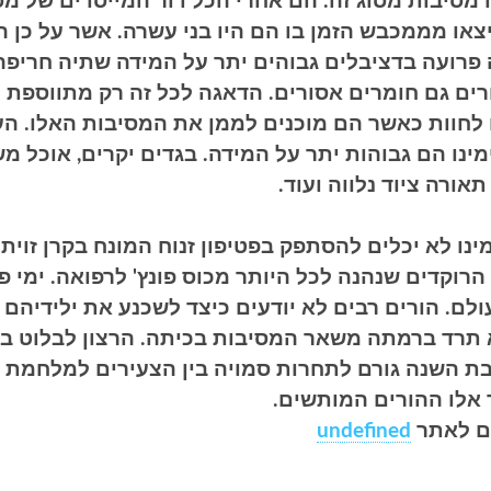
ו מסיבות מסוג זה. הם אחרי הכל דור המייסדים של מס
יצאו מממכבש הזמן בו הם היו בני עשרה. אשר על כן 
 פרועה בדציבלים גבוהים יתר על המידה שתיה חריפה
ים גם חומרים אסורים. הדאגה לכל זה רק מתווספת 
לחוות כאשר הם מוכנים לממן את המסיבות האלו. הע
ינו הם גבוהות יתר על המידה. בגדים יקרים, אוכל מש
 תאורה ציוד נלווה ועוד.
נו לא יכלים להסתפק בפטיפון זנוח המונח בקרן זוית ו
וקדים שנהנה לכל היותר מכוס פונץ' לרפואה. ימי פר
לם. הורים רבים לא יודעים כיצד לשכנע את ילידיהם 
א תרד ברמתה משאר המסיבות בכיתה. הרצון לבלוט ב
 השנה גורם לתחרות סמויה בין הצעירים למלחמת מ
אלו ההורים המותשים.
ים לאתר
undefined